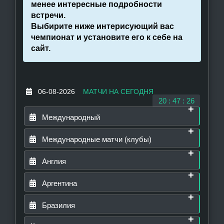
менее интересные подробности
встречи.
Выбирите ниже интерисующий вас
чемпионат и установите его к себе на
сайт.
   06-08-2026  
МАТЧИ НА СЕГОДНЯ
20 : 47 : 26
 Международный 
 Международные матчи (клубы) 
 Игры Центральной Америки и Карибского бассейна, Женщ
Ссылка на
Inframe Players
 Англия 
 UEFA Conference League, Qualification 
виджет
Ссылка на
23:00
Inframe Players
 Аргентина 
 Кубок Футбольной лиги 
виджет
Венесуэла -
Сальвадор
Ссылка на
18:00 Интер -
Inframe Players
 Бразилия 
Открыть в
 Primera LPF, Clausura 
виджет
Вадуц
новом окне
Открыть в
Ссылка на